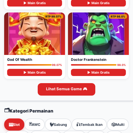
▶ Main Gratis
▶ Main Gratis
RTP 99.07%
RTP 98.0%
God Of Wealth
Doctor Frankenstein
99.07%
98.0%
▶ Main Gratis
▶ Main Gratis
Lihat Semua Game 🎮
🗂️
Kategori Permainan
🃏
🎰
🐓
🎣
🎲
Slot
AWC
Sabung
Tembak Ikan
Multi