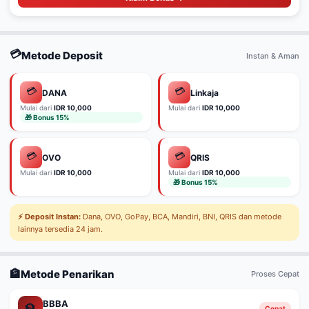
💳
Metode Deposit
Instan & Aman
💳
💳
DANA
Linkaja
Mulai dari
IDR 10,000
Mulai dari
IDR 10,000
🎁 Bonus 15%
💳
💳
OVO
QRIS
Mulai dari
IDR 10,000
Mulai dari
IDR 10,000
🎁 Bonus 15%
⚡ Deposit Instan:
Dana, OVO, GoPay, BCA, Mandiri, BNI, QRIS dan metode
lainnya tersedia 24 jam.
🏦
Metode Penarikan
Proses Cepat
BBBA
🏦
Cepat