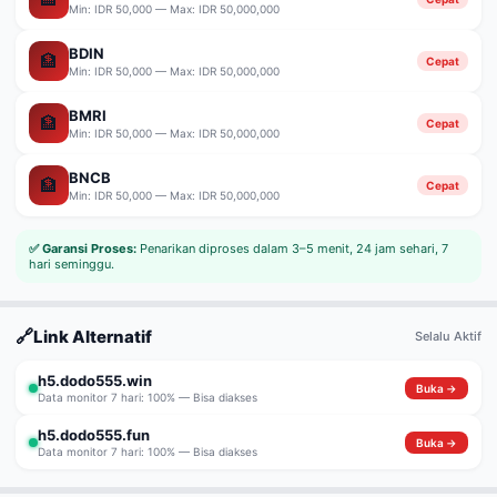
Min: IDR 50,000 — Max: IDR 50,000,000
BDIN
🏦
Cepat
Min: IDR 50,000 — Max: IDR 50,000,000
BMRI
🏦
Cepat
Min: IDR 50,000 — Max: IDR 50,000,000
BNCB
🏦
Cepat
Min: IDR 50,000 — Max: IDR 50,000,000
✅ Garansi Proses:
Penarikan diproses dalam 3–5 menit, 24 jam sehari, 7
hari seminggu.
🔗
Link Alternatif
Selalu Aktif
h5.dodo555.win
Buka →
Data monitor 7 hari: 100% — Bisa diakses
h5.dodo555.fun
Buka →
Data monitor 7 hari: 100% — Bisa diakses