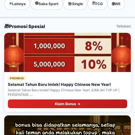
⭐
⚽
🃏
🌐
🎯
Lainnya
Saba Sport
Single
TCG
WE
🎁
Promosi Spesial
Terbatas!
PROMOSI
Selamat Tahun Baru Imlek! Happy Chinese New Year!
Selamat Tahun Baru Imlek! Happy Chinese New Year! JUMLAH TOP UP |
PERSENTASE ...
Klaim Bonus →