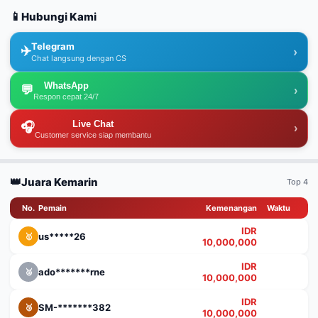
📱
Hubungi Kami
Telegram
✈️
›
Chat langsung dengan CS
WhatsApp
💬
›
Respon cepat 24/7
Live Chat
🎧
›
Customer service siap membantu
👑
Juara Kemarin
Top 4
No.
Pemain
Kemenangan
Waktu
IDR
us*****26
🥇
10,000,000
IDR
ado*******rne
🥈
10,000,000
IDR
SM-*******382
🥉
10,000,000