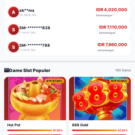
IDR 4,020,000
ab**ma
A
50 detik lalu
kemenangan
IDR 7,110,000
SM-*******838
S
1 menit lalu
kemenangan
IDR 7,660,000
SM-*******788
S
1 menit lalu
kemenangan
🎰
Game Slot Populer
190 Game
RTP 97.89%
RTP 97.85%
Hot Pot
888 Gold
97.89%
97.85%