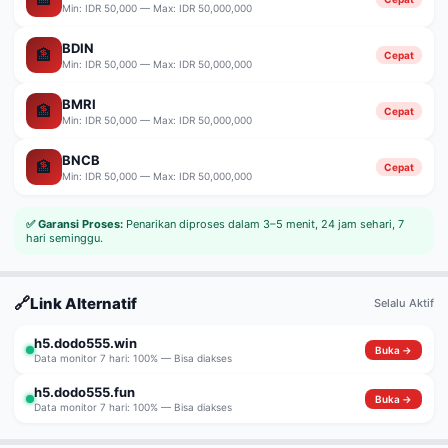
Min: IDR 50,000 — Max: IDR 50,000,000
BDIN
🏦
Cepat
Min: IDR 50,000 — Max: IDR 50,000,000
BMRI
🏦
Cepat
Min: IDR 50,000 — Max: IDR 50,000,000
BNCB
🏦
Cepat
Min: IDR 50,000 — Max: IDR 50,000,000
✅ Garansi Proses:
Penarikan diproses dalam 3–5 menit, 24 jam sehari, 7
hari seminggu.
🔗
Link Alternatif
Selalu Aktif
h5.dodo555.win
Buka →
Data monitor 7 hari: 100% — Bisa diakses
h5.dodo555.fun
Buka →
Data monitor 7 hari: 100% — Bisa diakses