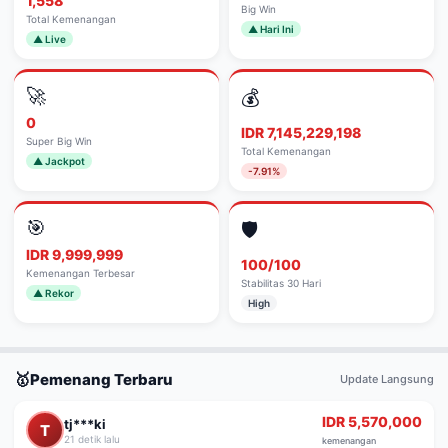
1,558
Big Win
Total Kemenangan
▲ Hari Ini
▲ Live
🚀
💰
0
IDR 7,145,229,198
Super Big Win
Total Kemenangan
▲ Jackpot
-7.91%
🎯
🛡️
IDR 9,999,999
100/100
Kemenangan Terbesar
Stabilitas 30 Hari
▲ Rekor
High
🥇
Pemenang Terbaru
Update Langsung
IDR 5,570,000
tj***ki
T
21 detik lalu
kemenangan