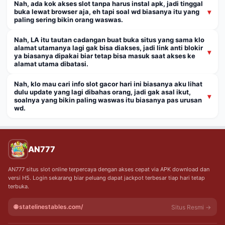
Nah, ada kok akses slot tanpa harus instal apk, jadi tinggal
benar terasa waktu ada masalah, jadi bagian syarat bonus juga tetap
APK resmi yang tersedia di halaman utama situs. Pastikan untuk
buka lewat browser aja, eh tapi soal wd biasanya itu yang
harus dicek pelan-pelan.
mengizinkan instalasi dari sumber tidak dikenal di pengaturan Android
paling sering bikin orang waswas.
Anda.
Ya. Tersedia versi H5 yang ringan dan responsif, jadi Anda bisa
Nah, LA itu tautan cadangan buat buka situs yang sama klo
langsung login dan bermain lewat browser ponsel tanpa instalasi
alamat utamanya lagi gak bisa diakses, jadi link anti blokir
tambahan.
ya biasanya dipakai biar tetap bisa masuk saat akses ke
alamat utama dibatasi.
Link alternatif itu biasanya berupa domain resmi baru yang disiapkan
Nah, klo mau cari info slot gacor hari ini biasanya aku lihat
supaya akses login tetap lancar saat link utama kena gangguan atau
dulu update yang lagi dibahas orang, jadi gak asal ikut,
diblokir internet positif.
soalnya yang bikin paling waswas itu biasanya pas urusan
wd.
Pemain dapat bergabung dengan komunitas resmi kami melalui
Telegram atau WhatsApp untuk mendapatkan update harian
mengenai pola permainan. Info slot yang lagi gacor dan promo terbaru,
AN777
jadi soal wd biasanya yang paling sering bikin orang waswas.
AN777 situs slot online terpercaya dengan akses cepat via APK download dan
versi H5. Login sekarang biar peluang dapat jackpot terbesar tiap hari tetap
terbuka.
🌐 statelinestables.com/
Situs Resmi →