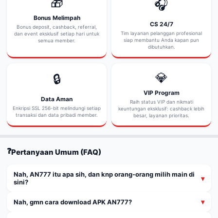
🎁
🎧
Bonus Melimpah
CS 24/7
Bonus deposit, cashback, referral,
Tim layanan pelanggan profesional
dan event eksklusif setiap hari untuk
siap membantu Anda kapan pun
semua member.
dibutuhkan.
💎
🔒
VIP Program
Data Aman
Raih status VIP dan nikmati
Enkripsi SSL 256-bit melindungi setiap
keuntungan eksklusif: cashback lebih
transaksi dan data pribadi member.
besar, layanan prioritas.
❓
Pertanyaan Umum (FAQ)
Nah, AN777 itu apa sih, dan knp orang-orang milih main di
sini?
AN777 adalah platform situs slot online terpercaya di Indonesia yang
Nah, gmn cara download APK AN777?
berfokus pada keamanan. Aksesnya memang mudah dan CS standby
24 jam buat bantu pemain, tapi responsnya biasanya baru benar-
Anda bisa mendapatkan file aplikasi dengan klik tautan download