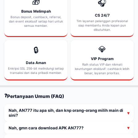
🎁
🎧
Bonus Melimpah
CS 24/7
Bonus deposit, cashback, referral,
Tim layanan pelanggan profesional
dan event eksklusif setiap hari untuk
siap membantu Anda kapan pun
semua member.
dibutuhkan.
💎
🔒
VIP Program
Data Aman
Raih status VIP dan nikmati
Enkripsi SSL 256-bit melindungi setiap
keuntungan eksklusif: cashback lebih
transaksi dan data pribadi member.
besar, layanan prioritas.
❓
Pertanyaan Umum (FAQ)
Nah, AN777 itu apa sih, dan knp orang-orang milih main di
sini?
AN777 adalah platform situs slot online terpercaya di Indonesia yang
Nah, gmn cara download APK AN777?
berfokus pada keamanan. Aksesnya memang mudah dan CS standby
24 jam buat bantu pemain, tapi responsnya biasanya baru benar-
Anda bisa mendapatkan file aplikasi dengan klik tautan download