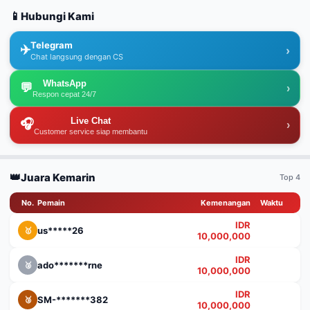
📱
Hubungi Kami
Telegram
✈️
›
Chat langsung dengan CS
WhatsApp
💬
›
Respon cepat 24/7
Live Chat
🎧
›
Customer service siap membantu
👑
Juara Kemarin
Top 4
No.
Pemain
Kemenangan
Waktu
IDR
us*****26
🥇
10,000,000
IDR
ado*******rne
🥈
10,000,000
IDR
SM-*******382
🥉
10,000,000