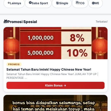
⭐
⚽
🃏
🌐
🎯
Lainnya
Saba Sport
Single
TCG
WE
🎁
Promosi Spesial
Terbatas!
PROMOSI
Selamat Tahun Baru Imlek! Happy Chinese New Year!
Selamat Tahun Baru Imlek! Happy Chinese New Year! JUMLAH TOP UP |
PERSENTASE ...
Klaim Bonus →