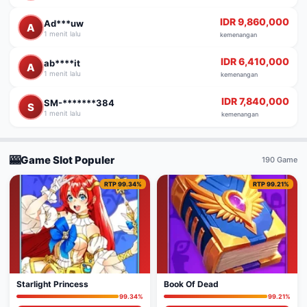
IDR 9,860,000
Ad***uw
A
1 menit lalu
kemenangan
IDR 6,410,000
ab****it
A
1 menit lalu
kemenangan
IDR 7,840,000
SM-*******384
S
1 menit lalu
kemenangan
🎰
Game Slot Populer
190 Game
RTP 99.34%
RTP 99.21%
Starlight Princess
Book Of Dead
99.34%
99.21%