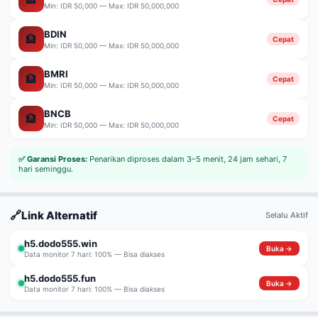
Min: IDR 50,000 — Max: IDR 50,000,000
BDIN
🏦
Cepat
Min: IDR 50,000 — Max: IDR 50,000,000
BMRI
🏦
Cepat
Min: IDR 50,000 — Max: IDR 50,000,000
BNCB
🏦
Cepat
Min: IDR 50,000 — Max: IDR 50,000,000
✅ Garansi Proses:
Penarikan diproses dalam 3–5 menit, 24 jam sehari, 7
hari seminggu.
🔗
Link Alternatif
Selalu Aktif
h5.dodo555.win
Buka →
Data monitor 7 hari: 100% — Bisa diakses
h5.dodo555.fun
Buka →
Data monitor 7 hari: 100% — Bisa diakses