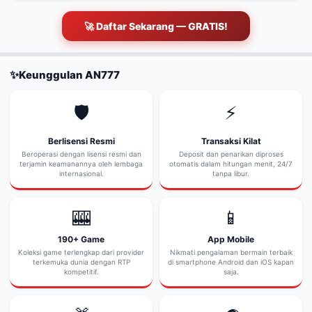
🚀 Daftar Sekarang — GRATIS!
✨
Keunggulan AN777
🛡️
⚡
Berlisensi Resmi
Transaksi Kilat
Beroperasi dengan lisensi resmi dan
Deposit dan penarikan diproses
terjamin keamanannya oleh lembaga
otomatis dalam hitungan menit, 24/7
internasional.
tanpa libur.
🎰
📱
190+ Game
App Mobile
Koleksi game terlengkap dari provider
Nikmati pengalaman bermain terbaik
terkemuka dunia dengan RTP
di smartphone Android dan iOS kapan
kompetitif.
saja.