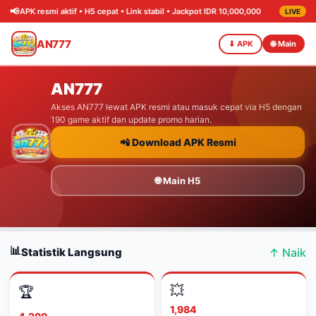
📢
APK resmi aktif • H5 cepat • Link stabil • Jackpot IDR 10,000,000
LIVE
AN777
⬇ APK
🌐 Main
AN777
Akses AN777 lewat APK resmi atau masuk cepat via H5 dengan
190 game aktif dan update promo harian.
📲 Download APK Resmi
🌐 Main H5
📊
↑ Naik
Statistik Langsung
💥
🏆
1,984