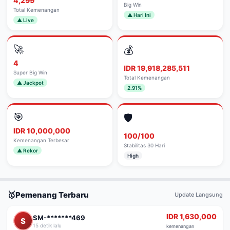
4,299
Big Win
Total Kemenangan
▲ Hari Ini
▲ Live
🚀
💰
4
IDR 19,918,285,511
Super Big Win
Total Kemenangan
▲ Jackpot
2.91%
🎯
🛡️
IDR 10,000,000
100/100
Kemenangan Terbesar
Stabilitas 30 Hari
▲ Rekor
High
🥇
Pemenang Terbaru
Update Langsung
IDR 1,630,000
SM-*******469
S
15 detik lalu
kemenangan