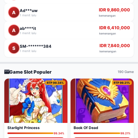
IDR 9,860,000
Ad***uw
A
1 menit lalu
kemenangan
IDR 6,410,000
ab****it
A
1 menit lalu
kemenangan
IDR 7,840,000
SM-*******384
S
1 menit lalu
kemenangan
🎰
Game Slot Populer
190 Game
RTP 99.34%
RTP 99.21%
Starlight Princess
Book Of Dead
99.34%
99.21%