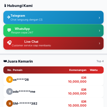
📱
Hubungi Kami
Telegram
✈️
›
Chat langsung dengan CS
WhatsApp
💬
›
Respon cepat 24/7
Live Chat
🎧
›
Customer service siap membantu
👑
Juara Kemarin
Top 4
No.
Pemain
Kemenangan
Waktu
IDR
us*****26
🥇
10,000,000
IDR
ado*******rne
🥈
10,000,000
IDR
SM-*******382
🥉
10,000,000