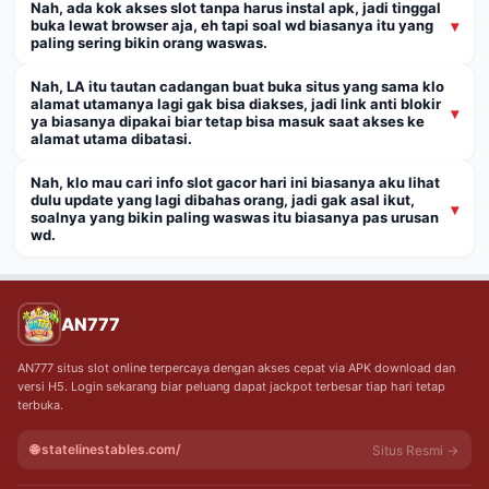
Nah, ada kok akses slot tanpa harus instal apk, jadi tinggal
benar terasa waktu ada masalah, jadi bagian syarat bonus juga tetap
APK resmi yang tersedia di halaman utama situs. Pastikan untuk
buka lewat browser aja, eh tapi soal wd biasanya itu yang
harus dicek pelan-pelan.
mengizinkan instalasi dari sumber tidak dikenal di pengaturan Android
paling sering bikin orang waswas.
Anda.
Ya. Tersedia versi H5 yang ringan dan responsif, jadi Anda bisa
Nah, LA itu tautan cadangan buat buka situs yang sama klo
langsung login dan bermain lewat browser ponsel tanpa instalasi
alamat utamanya lagi gak bisa diakses, jadi link anti blokir
tambahan.
ya biasanya dipakai biar tetap bisa masuk saat akses ke
alamat utama dibatasi.
Link alternatif itu biasanya berupa domain resmi baru yang disiapkan
Nah, klo mau cari info slot gacor hari ini biasanya aku lihat
supaya akses login tetap lancar saat link utama kena gangguan atau
dulu update yang lagi dibahas orang, jadi gak asal ikut,
diblokir internet positif.
soalnya yang bikin paling waswas itu biasanya pas urusan
wd.
Pemain dapat bergabung dengan komunitas resmi kami melalui
Telegram atau WhatsApp untuk mendapatkan update harian
mengenai pola permainan. Info slot yang lagi gacor dan promo terbaru,
AN777
jadi soal wd biasanya yang paling sering bikin orang waswas.
AN777 situs slot online terpercaya dengan akses cepat via APK download dan
versi H5. Login sekarang biar peluang dapat jackpot terbesar tiap hari tetap
terbuka.
🌐 statelinestables.com/
Situs Resmi →