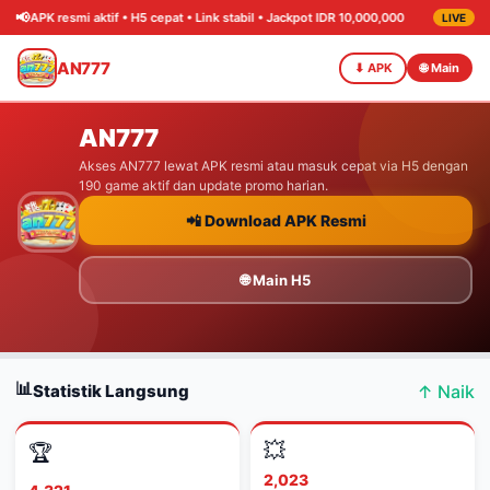
📢
APK resmi aktif • H5 cepat • Link stabil • Jackpot IDR 10,000,000
LIVE
AN777
⬇ APK
🌐 Main
AN777
Akses AN777 lewat APK resmi atau masuk cepat via H5 dengan
190 game aktif dan update promo harian.
📲 Download APK Resmi
🌐 Main H5
📊
↑ Naik
Statistik Langsung
💥
🏆
2,023