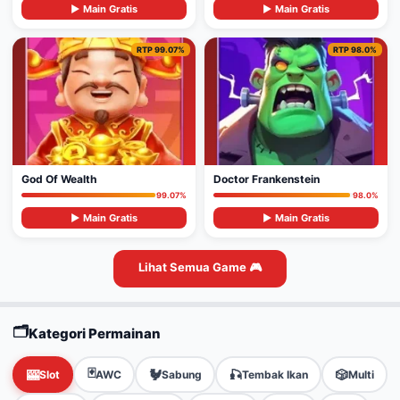
▶ Main Gratis
▶ Main Gratis
RTP 99.07%
RTP 98.0%
God Of Wealth
Doctor Frankenstein
99.07%
98.0%
▶ Main Gratis
▶ Main Gratis
Lihat Semua Game 🎮
🗂️
Kategori Permainan
🃏
🎰
🐓
🎣
🎲
Slot
AWC
Sabung
Tembak Ikan
Multi