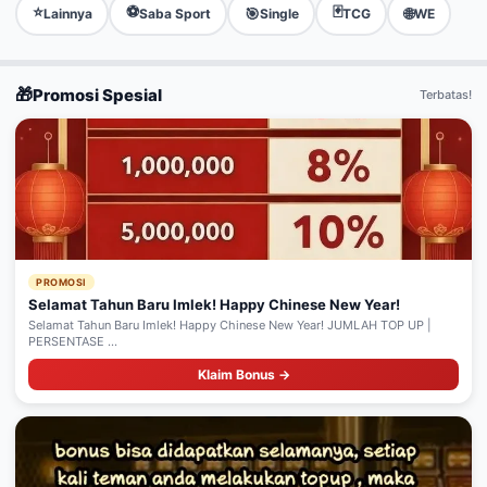
⭐
⚽
🃏
🌐
🎯
Lainnya
Saba Sport
Single
TCG
WE
🎁
Promosi Spesial
Terbatas!
PROMOSI
Selamat Tahun Baru Imlek! Happy Chinese New Year!
Selamat Tahun Baru Imlek! Happy Chinese New Year! JUMLAH TOP UP |
PERSENTASE ...
Klaim Bonus →