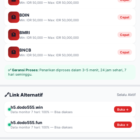
Min: IDR 50,000 — Max: IDR 50,000,000
BDIN
🏦
Cepat
Min: IDR 50,000 — Max: IDR 50,000,000
BMRI
🏦
Cepat
Min: IDR 50,000 — Max: IDR 50,000,000
BNCB
🏦
Cepat
Min: IDR 50,000 — Max: IDR 50,000,000
✅ Garansi Proses:
Penarikan diproses dalam 3–5 menit, 24 jam sehari, 7
hari seminggu.
🔗
Link Alternatif
Selalu Aktif
h5.dodo555.win
Buka →
Data monitor 7 hari: 100% — Bisa diakses
h5.dodo555.fun
Buka →
Data monitor 7 hari: 100% — Bisa diakses