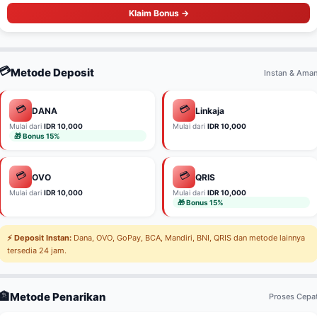
Klaim Bonus →
💳
Metode Deposit
Instan & Ama
💳
💳
DANA
Linkaja
Mulai dari
IDR 10,000
Mulai dari
IDR 10,000
🎁 Bonus 15%
💳
💳
OVO
QRIS
Mulai dari
IDR 10,000
Mulai dari
IDR 10,000
🎁 Bonus 15%
⚡ Deposit Instan:
Dana, OVO, GoPay, BCA, Mandiri, BNI, QRIS dan metode lainnya
tersedia 24 jam.
🏦
Metode Penarikan
Proses Cepa