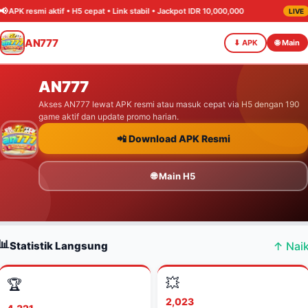
📢
APK resmi aktif • H5 cepat • Link stabil • Jackpot IDR 10,000,000
LIVE
AN777
⬇ APK
🌐 Main
AN777
Akses AN777 lewat APK resmi atau masuk cepat via H5 dengan 190
game aktif dan update promo harian.
📲 Download APK Resmi
🌐 Main H5
📊
↑ Nai
Statistik Langsung
💥
🏆
2,023