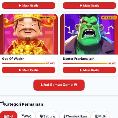
▶ Main Gratis
▶ Main Gratis
RTP 99.07%
RTP 98.0%
God Of Wealth
Doctor Frankenstein
99.07%
98.0%
▶ Main Gratis
▶ Main Gratis
Lihat Semua Game 🎮
🗂️
Kategori Permainan
🃏
🎰
🐓
🎣
🎲
Slot
AWC
Sabung
Tembak Ikan
Multi