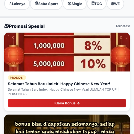
⭐
⚽
🃏
🌐
🎯
Lainnya
Saba Sport
Single
TCG
WE
🎁
Promosi Spesial
Terbatas!
PROMOSI
Selamat Tahun Baru Imlek! Happy Chinese New Year!
Selamat Tahun Baru Imlek! Happy Chinese New Year! JUMLAH TOP UP |
PERSENTASE ...
Klaim Bonus →