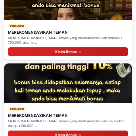
PROMOSI
MEREKOMENDASIKAN TEMAN
MEREKOMENDASIKAN TEMAN. Teman yang direkomendasikan taruhan ≥
750.000, akan m...
Klaim Bonus →
PROMOSI
MEREKOMENDASIKAN TEMAN
MEREKOMENDASIKAN TEMAN. Teman yang direkomendasikan melakukan
topup ≥100.000 ...
Klaim Bonus →