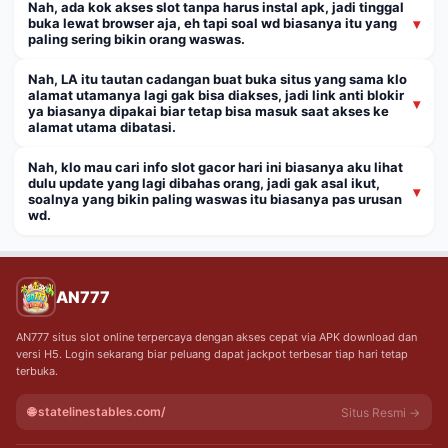
Nah, ada kok akses slot tanpa harus instal apk, jadi tinggal
benar terasa waktu ada masalah, jadi bagian syarat bonus juga tetap
APK resmi yang tersedia di halaman utama situs. Pastikan untuk
buka lewat browser aja, eh tapi soal wd biasanya itu yang
harus dicek pelan-pelan.
mengizinkan instalasi dari sumber tidak dikenal di pengaturan Android
paling sering bikin orang waswas.
Anda.
Ya. Tersedia versi H5 yang ringan dan responsif, jadi Anda bisa
Nah, LA itu tautan cadangan buat buka situs yang sama klo
langsung login dan bermain lewat browser ponsel tanpa instalasi
alamat utamanya lagi gak bisa diakses, jadi link anti blokir
tambahan.
ya biasanya dipakai biar tetap bisa masuk saat akses ke
alamat utama dibatasi.
Link alternatif itu biasanya berupa domain resmi baru yang disiapkan
Nah, klo mau cari info slot gacor hari ini biasanya aku lihat
supaya akses login tetap lancar saat link utama kena gangguan atau
dulu update yang lagi dibahas orang, jadi gak asal ikut,
diblokir internet positif.
soalnya yang bikin paling waswas itu biasanya pas urusan
wd.
Pemain dapat bergabung dengan komunitas resmi kami melalui
Telegram atau WhatsApp untuk mendapatkan update harian
mengenai pola permainan. Info slot yang lagi gacor dan promo terbaru,
AN777
jadi soal wd biasanya yang paling sering bikin orang waswas.
AN777 situs slot online terpercaya dengan akses cepat via APK download dan
versi H5. Login sekarang biar peluang dapat jackpot terbesar tiap hari tetap
terbuka.
🌐 statelinestables.com/
Situs Resmi →