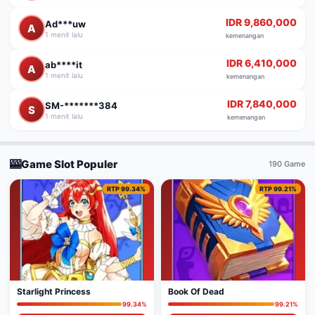
IDR 9,860,000
Ad***uw
A
1 menit lalu
kemenangan
IDR 6,410,000
ab****it
A
1 menit lalu
kemenangan
IDR 7,840,000
SM-*******384
S
1 menit lalu
kemenangan
🎰
Game Slot Populer
190 Game
RTP 99.34%
RTP 99.21%
Starlight Princess
Book Of Dead
99.34%
99.21%