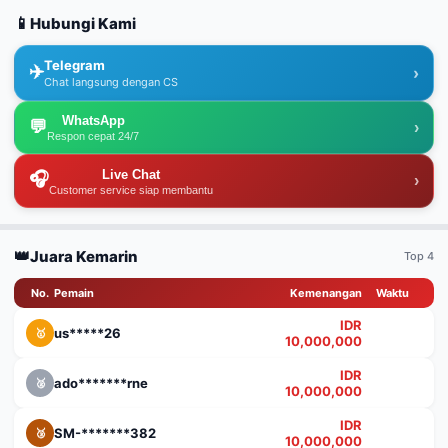
📱
Hubungi Kami
Telegram
✈️
›
Chat langsung dengan CS
WhatsApp
💬
›
Respon cepat 24/7
Live Chat
🎧
›
Customer service siap membantu
👑
Juara Kemarin
Top 4
No.
Pemain
Kemenangan
Waktu
IDR
us*****26
🥇
10,000,000
IDR
ado*******rne
🥈
10,000,000
IDR
SM-*******382
🥉
10,000,000