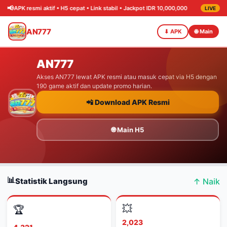
📢
APK resmi aktif • H5 cepat • Link stabil • Jackpot IDR 10,000,000
LIVE
AN777
⬇ APK
🌐 Main
AN777
Akses AN777 lewat APK resmi atau masuk cepat via H5 dengan
190 game aktif dan update promo harian.
📲 Download APK Resmi
🌐 Main H5
📊
↑ Naik
Statistik Langsung
💥
🏆
2,023