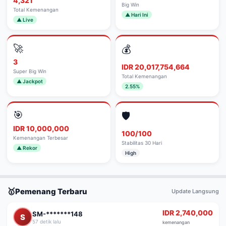
4,321
Big Win
Total Kemenangan
▲ Hari Ini
▲ Live
🚀
💰
3
IDR 20,017,754,664
Super Big Win
Total Kemenangan
▲ Jackpot
2.55%
🎯
🛡️
IDR 10,000,000
100/100
Kemenangan Terbesar
Stabilitas 30 Hari
▲ Rekor
High
🥇
Pemenang Terbaru
Update Langsung
IDR 2,740,000
SM-*******148
S
57 detik lalu
kemenangan