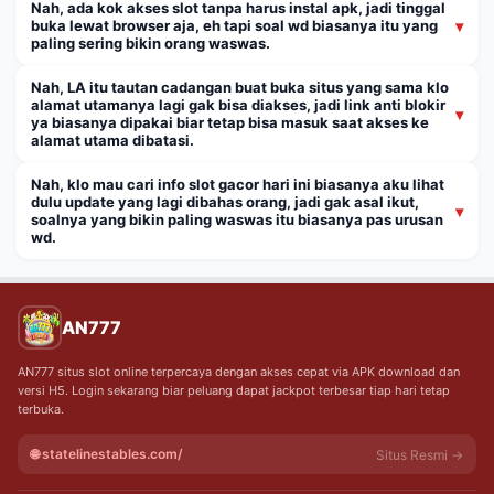
Nah, ada kok akses slot tanpa harus instal apk, jadi tinggal
benar terasa waktu ada masalah, jadi bagian syarat bonus juga tetap
APK resmi yang tersedia di halaman utama situs. Pastikan untuk
buka lewat browser aja, eh tapi soal wd biasanya itu yang
harus dicek pelan-pelan.
mengizinkan instalasi dari sumber tidak dikenal di pengaturan Android
paling sering bikin orang waswas.
Anda.
Ya. Tersedia versi H5 yang ringan dan responsif, jadi Anda bisa
Nah, LA itu tautan cadangan buat buka situs yang sama klo
langsung login dan bermain lewat browser ponsel tanpa instalasi
alamat utamanya lagi gak bisa diakses, jadi link anti blokir
tambahan.
ya biasanya dipakai biar tetap bisa masuk saat akses ke
alamat utama dibatasi.
Link alternatif itu biasanya berupa domain resmi baru yang disiapkan
Nah, klo mau cari info slot gacor hari ini biasanya aku lihat
supaya akses login tetap lancar saat link utama kena gangguan atau
dulu update yang lagi dibahas orang, jadi gak asal ikut,
diblokir internet positif.
soalnya yang bikin paling waswas itu biasanya pas urusan
wd.
Pemain dapat bergabung dengan komunitas resmi kami melalui
Telegram atau WhatsApp untuk mendapatkan update harian
mengenai pola permainan. Info slot yang lagi gacor dan promo terbaru,
AN777
jadi soal wd biasanya yang paling sering bikin orang waswas.
AN777 situs slot online terpercaya dengan akses cepat via APK download dan
versi H5. Login sekarang biar peluang dapat jackpot terbesar tiap hari tetap
terbuka.
🌐 statelinestables.com/
Situs Resmi →