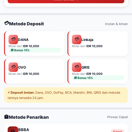
💳
Metode Deposit
Instan & Aman
💳
💳
DANA
Linkaja
Mulai dari
IDR 10,000
Mulai dari
IDR 10,000
🎁 Bonus 15%
💳
💳
OVO
QRIS
Mulai dari
IDR 10,000
Mulai dari
IDR 10,000
🎁 Bonus 15%
⚡ Deposit Instan:
Dana, OVO, GoPay, BCA, Mandiri, BNI, QRIS dan metode
lainnya tersedia 24 jam.
🏦
Metode Penarikan
Proses Cepat
BBBA
🏦
Cepat