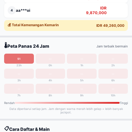
IDR
aa***oi
4
9,870,000
💰 Total Kemenangan Kemarin
IDR 49,260,000
🌡️
Peta Panas 24 Jam
Jam terbaik bermain
51
—
—
—
23h
0h
1h
2h
—
—
—
—
3h
4h
5h
6h
—
—
—
—
7h
8h
9h
10h
Rendah
Tinggi
Data diperbarui setiap jam. Jam dengan warna merah lebih gelap = lebih banyak
jackpot.
📋
Cara Daftar & Main