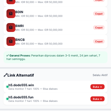
Min: IDR 50,000 — Max: IDR 50,000,000
BDIN
🏦
Cepat
Min: IDR 50,000 — Max: IDR 50,000,000
BMRI
🏦
Cepat
Min: IDR 50,000 — Max: IDR 50,000,000
BNCB
🏦
Cepat
Min: IDR 50,000 — Max: IDR 50,000,000
✅ Garansi Proses:
Penarikan diproses dalam 3–5 menit, 24 jam sehari, 7
hari seminggu.
🔗
Link Alternatif
Selalu Aktif
h5.dodo555.win
Buka →
Data monitor 7 hari: 100% — Bisa diakses
h5.dodo555.fun
Buka →
Data monitor 7 hari: 100% — Bisa diakses