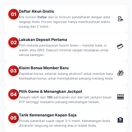
Daftar Akun Gratis
01
Klik tombol
Daftar
dan isi formulir pendaftaran dengan data
📝
lengkap Anda. Proses registrasi hanya membutuhkan waktu
kurang dari 2 menit.
Lakukan Deposit Pertama
02
💳
Pilih metode pembayaran favorit Anda — transfer bank, e-
wallet, atau QRIS. Deposit minimal sangat terjangkau untuk
semua kalangan.
Klaim Bonus Member Baru
03
🎁
Dapatkan bonus selamat datang eksklusif untuk member baru.
Manfaatkan bonus untuk meningkatkan peluang menang Anda.
Pilih Game & Menangkan Jackpot
04
🎰
Jelajahi lebih dari
190
permainan slot dan raih jackpot besar.
RTP tertinggi menjamin peluang kemenangan terbaik.
Tarik Kemenangan Kapan Saja
05
🏦
Proses penarikan super cepat 3–5 menit. Kemenangan Anda
ditransfer langsung ke rekening atau e-wallet Anda.