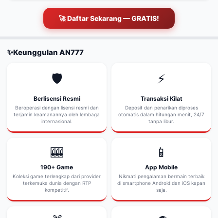
🚀 Daftar Sekarang — GRATIS!
✨
Keunggulan AN777
🛡️
⚡
Berlisensi Resmi
Transaksi Kilat
Beroperasi dengan lisensi resmi dan
Deposit dan penarikan diproses
terjamin keamanannya oleh lembaga
otomatis dalam hitungan menit, 24/7
internasional.
tanpa libur.
🎰
📱
190+ Game
App Mobile
Koleksi game terlengkap dari provider
Nikmati pengalaman bermain terbaik
terkemuka dunia dengan RTP
di smartphone Android dan iOS kapan
kompetitif.
saja.