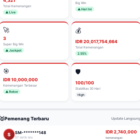
4,321
Big Win
Total Kemenangan
▲ Hari Ini
▲ Live
🚀
💰
3
IDR 20,017,754,664
Super Big Win
Total Kemenangan
▲ Jackpot
2.55%
🎯
🛡️
IDR 10,000,000
100/100
Kemenangan Terbesar
Stabilitas 30 Hari
▲ Rekor
High
🥇
Pemenang Terbaru
Update Langsun
IDR 2,740,000
SM-*******148
S
57 detik lalu
kemenangan