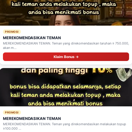
PROMOSI
MEREKOMENDASIKAN TEMAN
MEREKOMENDASIKAN TEMAN. Teman yang direkomendasikan taruhan ≥ 750.000,
akan m...
Klaim Bonus →
PROMOSI
MEREKOMENDASIKAN TEMAN
MEREKOMENDASIKAN TEMAN. Teman yang direkomendasikan melakukan topup
≥100.000 ...