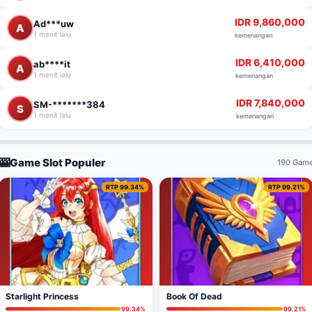
IDR 9,860,000
Ad***uw
A
1 menit lalu
kemenangan
IDR 6,410,000
ab****it
A
1 menit lalu
kemenangan
IDR 7,840,000
SM-*******384
S
1 menit lalu
kemenangan
🎰
Game Slot Populer
190 Gam
RTP 99.34%
RTP 99.21%
Starlight Princess
Book Of Dead
99.34%
99.21%