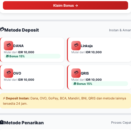
Klaim Bonus →
💳
Metode Deposit
Instan & Ama
💳
💳
DANA
Linkaja
Mulai dari
IDR 10,000
Mulai dari
IDR 10,000
🎁 Bonus 15%
💳
💳
OVO
QRIS
Mulai dari
IDR 10,000
Mulai dari
IDR 10,000
🎁 Bonus 15%
⚡ Deposit Instan:
Dana, OVO, GoPay, BCA, Mandiri, BNI, QRIS dan metode lainnya
tersedia 24 jam.
🏦
Metode Penarikan
Proses Cepa