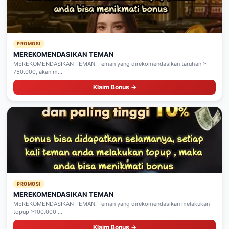
PROMOSI
MEREKOMENDASIKAN TEMAN
MEREKOMENDASIKAN TEMAN. Teman yang direkomendasikan taruhan ≥
750.000, akan m...
Klaim Bonus →
PROMOSI
MEREKOMENDASIKAN TEMAN
MEREKOMENDASIKAN TEMAN. Teman yang direkomendasikan melakukan
topup ≥100.000 ...
Klaim Bonus →