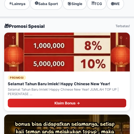
⭐
⚽
🃏
🌐
🎯
Lainnya
Saba Sport
Single
TCG
WE
🎁
Promosi Spesial
Terbatas!
PROMOSI
Selamat Tahun Baru Imlek! Happy Chinese New Year!
Selamat Tahun Baru Imlek! Happy Chinese New Year! JUMLAH TOP UP |
PERSENTASE ...
Klaim Bonus →