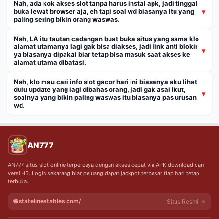
Nah, ada kok akses slot tanpa harus instal apk, jadi tinggal
benar terasa waktu ada masalah, jadi bagian syarat bonus juga tetap
APK resmi yang tersedia di halaman utama situs. Pastikan untuk
buka lewat browser aja, eh tapi soal wd biasanya itu yang
harus dicek pelan-pelan.
mengizinkan instalasi dari sumber tidak dikenal di pengaturan Android
paling sering bikin orang waswas.
Anda.
Ya. Tersedia versi H5 yang ringan dan responsif, jadi Anda bisa
Nah, LA itu tautan cadangan buat buka situs yang sama klo
langsung login dan bermain lewat browser ponsel tanpa instalasi
alamat utamanya lagi gak bisa diakses, jadi link anti blokir
tambahan.
ya biasanya dipakai biar tetap bisa masuk saat akses ke
alamat utama dibatasi.
Link alternatif itu biasanya berupa domain resmi baru yang disiapkan
Nah, klo mau cari info slot gacor hari ini biasanya aku lihat
supaya akses login tetap lancar saat link utama kena gangguan atau
dulu update yang lagi dibahas orang, jadi gak asal ikut,
diblokir internet positif.
soalnya yang bikin paling waswas itu biasanya pas urusan
wd.
Pemain dapat bergabung dengan komunitas resmi kami melalui
Telegram atau WhatsApp untuk mendapatkan update harian
mengenai pola permainan. Info slot yang lagi gacor dan promo terbaru,
AN777
jadi soal wd biasanya yang paling sering bikin orang waswas.
AN777 situs slot online terpercaya dengan akses cepat via APK download dan
versi H5. Login sekarang biar peluang dapat jackpot terbesar tiap hari tetap
terbuka.
🌐 statelinestables.com/
Situs Resmi →