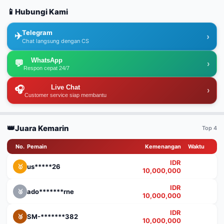
📱
Hubungi Kami
Telegram
✈️
›
Chat langsung dengan CS
WhatsApp
💬
›
Respon cepat 24/7
Live Chat
🎧
›
Customer service siap membantu
👑
Juara Kemarin
Top 4
No.
Pemain
Kemenangan
Waktu
IDR
us*****26
🥇
10,000,000
IDR
ado*******rne
🥈
10,000,000
IDR
SM-*******382
🥉
10,000,000