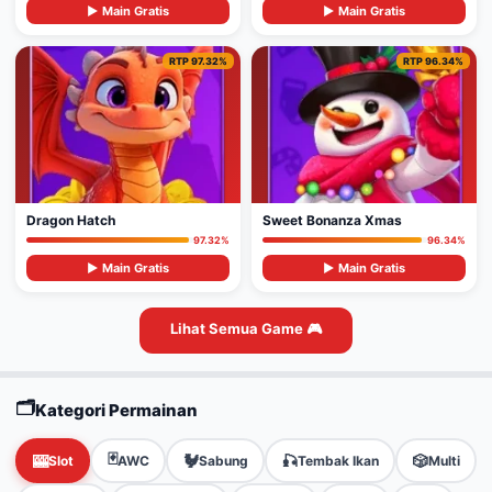
▶ Main Gratis
▶ Main Gratis
RTP 97.32%
RTP 96.34%
Dragon Hatch
Sweet Bonanza Xmas
97.32%
96.34%
▶ Main Gratis
▶ Main Gratis
Lihat Semua Game 🎮
🗂️
Kategori Permainan
🃏
🎰
🐓
🎣
🎲
Slot
AWC
Sabung
Tembak Ikan
Multi