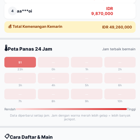
IDR
aa***oi
4
9,870,000
💰 Total Kemenangan Kemarin
IDR 49,260,000
🌡️
Peta Panas 24 Jam
Jam terbaik bermain
51
—
—
—
23h
0h
1h
2h
—
—
—
—
3h
4h
5h
6h
—
—
—
—
7h
8h
9h
10h
Rendah
Tinggi
Data diperbarui setiap jam. Jam dengan warna merah lebih gelap = lebih banyak
jackpot.
📋
Cara Daftar & Main