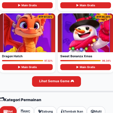
▶ Main Gratis
▶ Main Gratis
RTP 97.32%
RTP 96.34%
Dragon Hatch
Sweet Bonanza Xmas
97.32%
96.34%
▶ Main Gratis
▶ Main Gratis
Lihat Semua Game 🎮
🗂️
Kategori Permainan
🃏
🎰
🐓
🎣
🎲
Slot
AWC
Sabung
Tembak Ikan
Multi