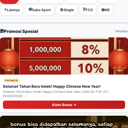
⭐
⚽
🃏
🌐
🎯
Lainnya
Saba Sport
Single
TCG
WE
🎁
Promosi Spesial
Terbatas
PROMOSI
Selamat Tahun Baru Imlek! Happy Chinese New Year!
Selamat Tahun Baru Imlek! Happy Chinese New Year! JUMLAH TOP UP |
PERSENTASE ...
Klaim Bonus →