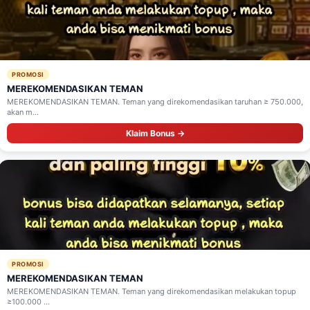
PROMOSI
MEREKOMENDASIKAN TEMAN
MEREKOMENDASIKAN TEMAN. Teman yang direkomendasikan taruhan ≥ 750.000,
akan m...
Klaim Bonus →
PROMOSI
MEREKOMENDASIKAN TEMAN
MEREKOMENDASIKAN TEMAN. Teman yang direkomendasikan melakukan topup
≥100.000 ...