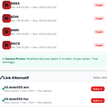
BBBA
🏦
Cepat
Min: IDR 50,000 — Max: IDR 50,000,000
BDIN
🏦
Cepat
Min: IDR 50,000 — Max: IDR 50,000,000
BMRI
🏦
Cepat
Min: IDR 50,000 — Max: IDR 50,000,000
BNCB
🏦
Cepat
Min: IDR 50,000 — Max: IDR 50,000,000
✅ Garansi Proses:
Penarikan diproses dalam 3–5 menit, 24 jam sehari, 7 hari
seminggu.
🔗
Link Alternatif
Selalu Akti
h5.dodo555.win
Buka →
Data monitor 7 hari: 100% — Bisa diakses
h5.dodo555.fun
Buka →
Data monitor 7 hari: 100% — Bisa diakses