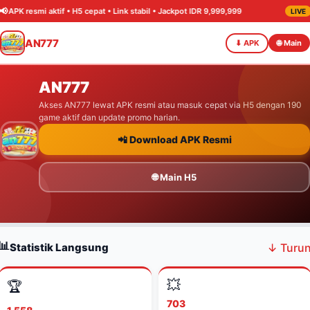
📢
APK resmi aktif • H5 cepat • Link stabil • Jackpot IDR 9,999,999
LIVE
AN777
⬇ APK
🌐 Main
AN777
Akses AN777 lewat APK resmi atau masuk cepat via H5 dengan 190
game aktif dan update promo harian.
📲 Download APK Resmi
🌐 Main H5
📊
↓ Turu
Statistik Langsung
💥
🏆
703