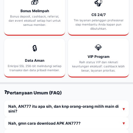
🎁
🎧
Bonus Melimpah
CS 24/7
Bonus deposit, cashback, referral,
Tim layanan pelanggan profesional
dan event eksklusif setiap hari untuk
siap membantu Anda kapan pun
semua member.
dibutuhkan.
💎
🔒
VIP Program
Data Aman
Raih status VIP dan nikmati
Enkripsi SSL 256-bit melindungi setiap
keuntungan eksklusif: cashback lebih
transaksi dan data pribadi member.
besar, layanan prioritas.
❓
Pertanyaan Umum (FAQ)
Nah, AN777 itu apa sih, dan knp orang-orang milih main di
sini?
AN777 adalah platform situs slot online terpercaya di Indonesia yang
Nah, gmn cara download APK AN777?
berfokus pada keamanan. Aksesnya memang mudah dan CS standby
24 jam buat bantu pemain, tapi responsnya biasanya baru benar-
Anda bisa mendapatkan file aplikasi dengan klik tautan download