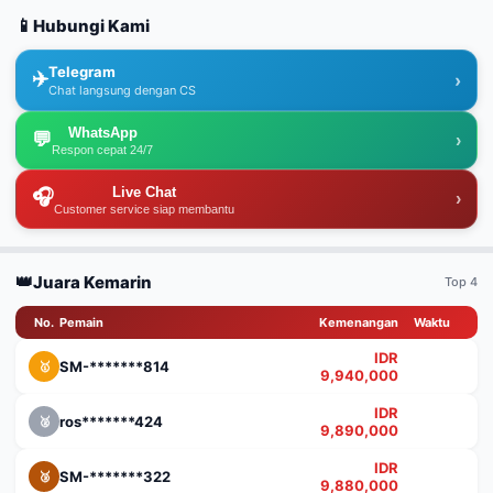
📱
Hubungi Kami
Telegram
✈️
›
Chat langsung dengan CS
WhatsApp
💬
›
Respon cepat 24/7
Live Chat
🎧
›
Customer service siap membantu
👑
Juara Kemarin
Top 4
No.
Pemain
Kemenangan
Waktu
IDR
SM-*******814
🥇
9,940,000
IDR
ros*******424
🥈
9,890,000
IDR
SM-*******322
🥉
9,880,000