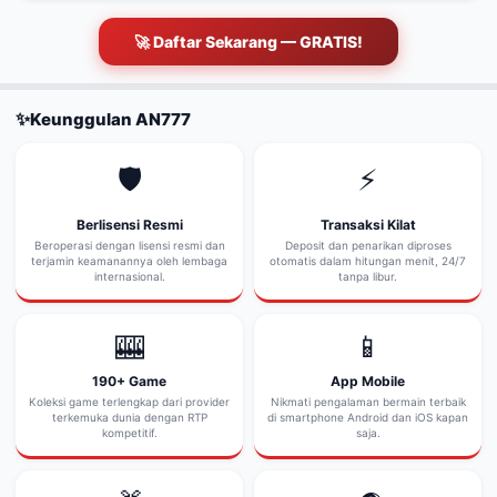
🚀 Daftar Sekarang — GRATIS!
✨
Keunggulan AN777
🛡️
⚡
Berlisensi Resmi
Transaksi Kilat
Beroperasi dengan lisensi resmi dan
Deposit dan penarikan diproses
terjamin keamanannya oleh lembaga
otomatis dalam hitungan menit, 24/7
internasional.
tanpa libur.
🎰
📱
190+ Game
App Mobile
Koleksi game terlengkap dari provider
Nikmati pengalaman bermain terbaik
terkemuka dunia dengan RTP
di smartphone Android dan iOS kapan
kompetitif.
saja.