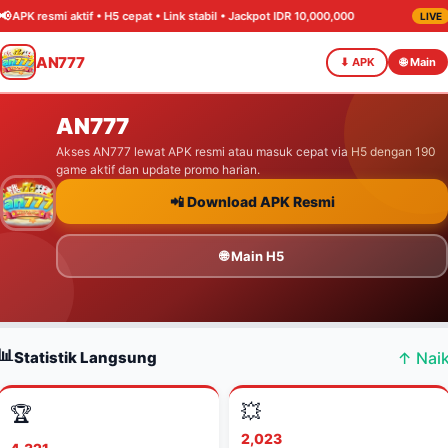
📢
APK resmi aktif • H5 cepat • Link stabil • Jackpot IDR 10,000,000
LIVE
AN777
⬇ APK
🌐 Main
AN777
Akses AN777 lewat APK resmi atau masuk cepat via H5 dengan 190
game aktif dan update promo harian.
📲 Download APK Resmi
🌐 Main H5
📊
↑ Nai
Statistik Langsung
💥
🏆
2,023