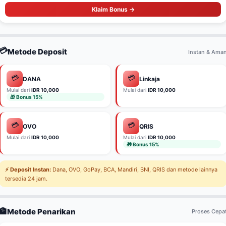
Klaim Bonus →
💳
Metode Deposit
Instan & Ama
💳
💳
DANA
Linkaja
Mulai dari
IDR 10,000
Mulai dari
IDR 10,000
🎁 Bonus 15%
💳
💳
OVO
QRIS
Mulai dari
IDR 10,000
Mulai dari
IDR 10,000
🎁 Bonus 15%
⚡ Deposit Instan:
Dana, OVO, GoPay, BCA, Mandiri, BNI, QRIS dan metode lainnya
tersedia 24 jam.
🏦
Metode Penarikan
Proses Cepa