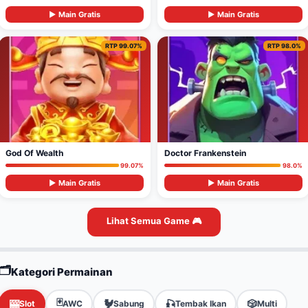
▶ Main Gratis
▶ Main Gratis
RTP 99.07%
RTP 98.0%
God Of Wealth
Doctor Frankenstein
99.07%
98.0%
▶ Main Gratis
▶ Main Gratis
Lihat Semua Game 🎮
🗂️
Kategori Permainan
🃏
🎰
🐓
🎣
🎲
Slot
AWC
Sabung
Tembak Ikan
Multi