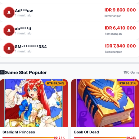
IDR 9,860,000
Ad***uw
A
1 menit lalu
kemenangan
IDR 6,410,000
ab****it
A
1 menit lalu
kemenangan
IDR 7,840,000
SM-*******384
S
1 menit lalu
kemenangan
🎰
Game Slot Populer
190 Gam
RTP 99.34%
RTP 99.21%
Starlight Princess
Book Of Dead
99.34%
99.21%