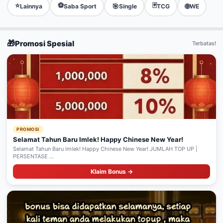
⭐
⚽
🃏
🌐
🎯
Lainnya
Saba Sport
Single
TCG
WE
🎁
Promosi Spesial
Terbatas!
PROMOSI
Selamat Tahun Baru Imlek! Happy Chinese New Year!
Selamat Tahun Baru Imlek! Happy Chinese New Year! JUMLAH TOP UP |
PERSENTASE ...
Klaim Bonus →