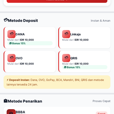
💳
Metode Deposit
Instan & Aman
💳
💳
DANA
Linkaja
Mulai dari
IDR 10,000
Mulai dari
IDR 10,000
🎁 Bonus 15%
💳
💳
OVO
QRIS
Mulai dari
IDR 10,000
Mulai dari
IDR 10,000
🎁 Bonus 15%
⚡ Deposit Instan:
Dana, OVO, GoPay, BCA, Mandiri, BNI, QRIS dan metode
lainnya tersedia 24 jam.
🏦
Metode Penarikan
Proses Cepat
BBBA
🏦
Cepat