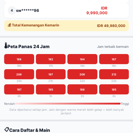
IDR
sw******96
4
9,990,000
💰 Total Kemenangan Kemarin
IDR 49,980,000
🌡️
Peta Panas 24 Jam
Jam terbaik bermain
188
182
184
187
16h
17h
18h
19h
206
197
206
212
20h
21h
22h
23h
197
195
188
185
0h
1h
2h
3h
Rendah
Tinggi
Data diperbarui setiap jam. Jam dengan warna merah lebih gelap = lebih banyak
jackpot.
📋
Cara Daftar & Main