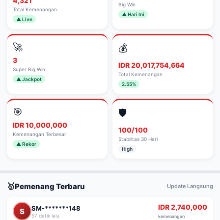
4,321
Big Win
Total Kemenangan
▲ Hari Ini
▲ Live
🚀
💰
3
IDR 20,017,754,664
Super Big Win
Total Kemenangan
▲ Jackpot
2.55%
🎯
🛡️
IDR 10,000,000
100/100
Kemenangan Terbesar
Stabilitas 30 Hari
▲ Rekor
High
🥇
Pemenang Terbaru
Update Langsung
IDR 2,740,000
SM-*******148
S
57 detik lalu
kemenangan