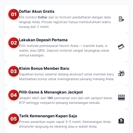
Daftar Akun Gratis
01
Klik tombol
Daftar
dan isi formulir pendaftaran dengan data
📝
lengkap Anda. Proses registrasi hanya membutuhkan waktu
kurang dari 2 menit.
Lakukan Deposit Pertama
02
💳
Pilih metode pembayaran favorit Anda — transfer bank, e-
wallet, atau QRIS. Deposit minimal sangat terjangkau untuk
semua kalangan.
Klaim Bonus Member Baru
03
🎁
Dapatkan bonus selamat datang eksklusif untuk member baru.
Manfaatkan bonus untuk meningkatkan peluang menang Anda.
Pilih Game & Menangkan Jackpot
04
🎰
Jelajahi lebih dari
190
permainan slot dan raih jackpot besar.
RTP tertinggi menjamin peluang kemenangan terbaik.
Tarik Kemenangan Kapan Saja
05
🏦
Proses penarikan super cepat 3–5 menit. Kemenangan Anda
ditransfer langsung ke rekening atau e-wallet Anda.