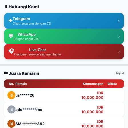
📱
Hubungi Kami
Telegram
✈️
›
Chat langsung dengan CS
WhatsApp
💬
›
Respon cepat 24/7
Live Chat
🎧
›
Customer service siap membantu
👑
Juara Kemarin
Top 4
No.
Pemain
Kemenangan
Waktu
IDR
us*****26
🥇
10,000,000
IDR
ado*******rne
🥈
10,000,000
IDR
SM-*******382
🥉
10,000,000