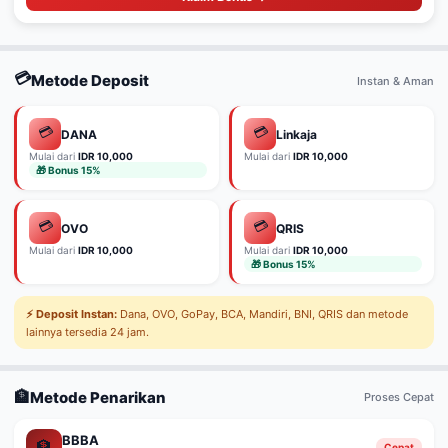
💳
Metode Deposit
Instan & Aman
💳
💳
DANA
Linkaja
Mulai dari
IDR 10,000
Mulai dari
IDR 10,000
🎁 Bonus 15%
💳
💳
OVO
QRIS
Mulai dari
IDR 10,000
Mulai dari
IDR 10,000
🎁 Bonus 15%
⚡ Deposit Instan:
Dana, OVO, GoPay, BCA, Mandiri, BNI, QRIS dan metode
lainnya tersedia 24 jam.
🏦
Metode Penarikan
Proses Cepat
BBBA
🏦
Cepat