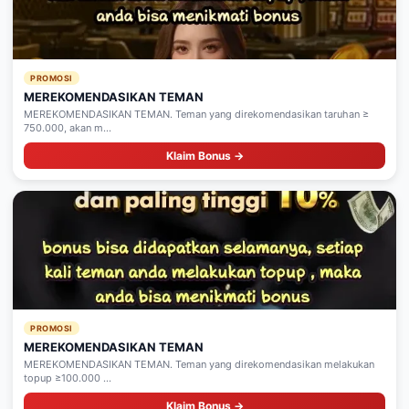
PROMOSI
MEREKOMENDASIKAN TEMAN
MEREKOMENDASIKAN TEMAN. Teman yang direkomendasikan taruhan ≥
750.000, akan m...
Klaim Bonus →
PROMOSI
MEREKOMENDASIKAN TEMAN
MEREKOMENDASIKAN TEMAN. Teman yang direkomendasikan melakukan
topup ≥100.000 ...
Klaim Bonus →