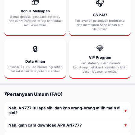
🎁
🎧
Bonus Melimpah
CS 24/7
Bonus deposit, cashback, referral,
Tim layanan pelanggan profesional
dan event eksklusif setiap hari untuk
siap membantu Anda kapan pun
semua member.
dibutuhkan.
💎
🔒
VIP Program
Data Aman
Raih status VIP dan nikmati
Enkripsi SSL 256-bit melindungi setiap
keuntungan eksklusif: cashback lebih
transaksi dan data pribadi member.
besar, layanan prioritas.
❓
Pertanyaan Umum (FAQ)
Nah, AN777 itu apa sih, dan knp orang-orang milih main di
sini?
AN777 adalah platform situs slot online terpercaya di Indonesia yang
Nah, gmn cara download APK AN777?
berfokus pada keamanan. Aksesnya memang mudah dan CS standby
24 jam buat bantu pemain, tapi responsnya biasanya baru benar-
Anda bisa mendapatkan file aplikasi dengan klik tautan download