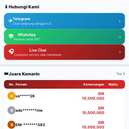
📱
Hubungi Kami
Telegram
✈️
›
Chat langsung dengan CS
WhatsApp
💬
›
Respon cepat 24/7
Live Chat
🎧
›
Customer service siap membantu
👑
Juara Kemarin
Top 4
No.
Pemain
Kemenangan
Waktu
IDR
us*****26
🥇
10,000,000
IDR
ado*******rne
🥈
10,000,000
IDR
SM-*******382
🥉
10,000,000