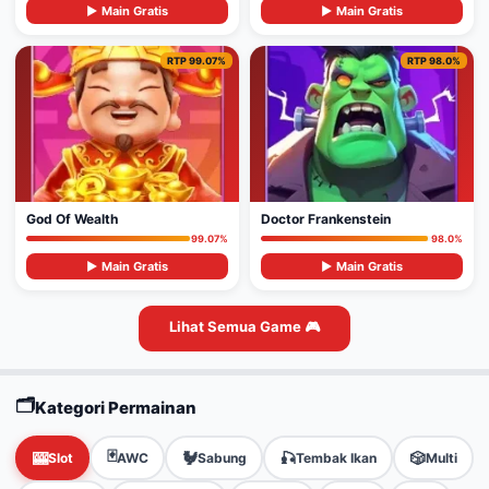
▶ Main Gratis
▶ Main Gratis
RTP 99.07%
RTP 98.0%
God Of Wealth
Doctor Frankenstein
99.07%
98.0%
▶ Main Gratis
▶ Main Gratis
Lihat Semua Game 🎮
🗂️
Kategori Permainan
🃏
🎰
🐓
🎣
🎲
Slot
AWC
Sabung
Tembak Ikan
Multi