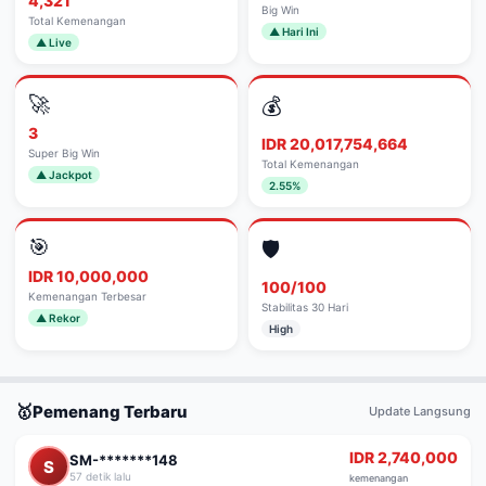
4,321
Big Win
Total Kemenangan
▲ Hari Ini
▲ Live
🚀
💰
3
IDR 20,017,754,664
Super Big Win
Total Kemenangan
▲ Jackpot
2.55%
🎯
🛡️
IDR 10,000,000
100/100
Kemenangan Terbesar
Stabilitas 30 Hari
▲ Rekor
High
🥇
Pemenang Terbaru
Update Langsung
IDR 2,740,000
SM-*******148
S
57 detik lalu
kemenangan