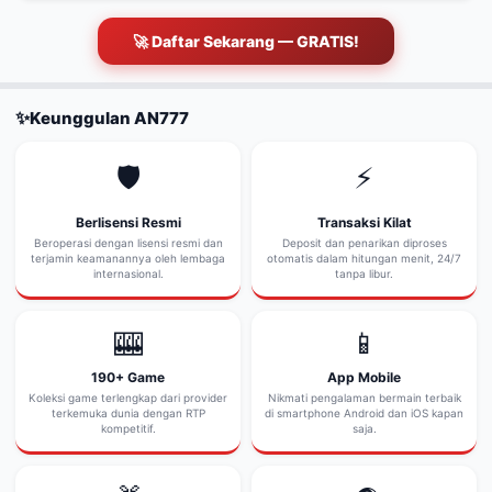
🚀 Daftar Sekarang — GRATIS!
✨
Keunggulan AN777
🛡️
⚡
Berlisensi Resmi
Transaksi Kilat
Beroperasi dengan lisensi resmi dan
Deposit dan penarikan diproses
terjamin keamanannya oleh lembaga
otomatis dalam hitungan menit, 24/7
internasional.
tanpa libur.
🎰
📱
190+ Game
App Mobile
Koleksi game terlengkap dari provider
Nikmati pengalaman bermain terbaik
terkemuka dunia dengan RTP
di smartphone Android dan iOS kapan
kompetitif.
saja.