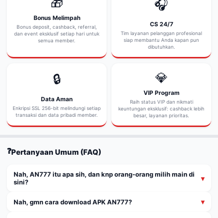
🎁
🎧
Bonus Melimpah
CS 24/7
Bonus deposit, cashback, referral,
Tim layanan pelanggan profesional
dan event eksklusif setiap hari untuk
siap membantu Anda kapan pun
semua member.
dibutuhkan.
💎
🔒
VIP Program
Data Aman
Raih status VIP dan nikmati
Enkripsi SSL 256-bit melindungi setiap
keuntungan eksklusif: cashback lebih
transaksi dan data pribadi member.
besar, layanan prioritas.
❓
Pertanyaan Umum (FAQ)
Nah, AN777 itu apa sih, dan knp orang-orang milih main di
sini?
AN777 adalah platform situs slot online terpercaya di Indonesia yang
Nah, gmn cara download APK AN777?
berfokus pada keamanan. Aksesnya memang mudah dan CS standby
24 jam buat bantu pemain, tapi responsnya biasanya baru benar-
Anda bisa mendapatkan file aplikasi dengan klik tautan download