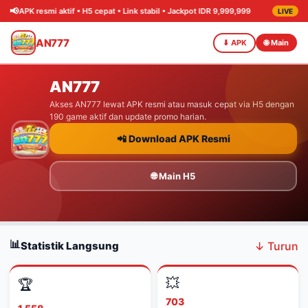
📢
APK resmi aktif • H5 cepat • Link stabil • Jackpot IDR 9,999,999
LIVE
AN777
⬇ APK
🌐 Main
AN777
Akses AN777 lewat APK resmi atau masuk cepat via H5 dengan
190 game aktif dan update promo harian.
📲 Download APK Resmi
🌐 Main H5
📊
↓ Turun
Statistik Langsung
💥
🏆
703