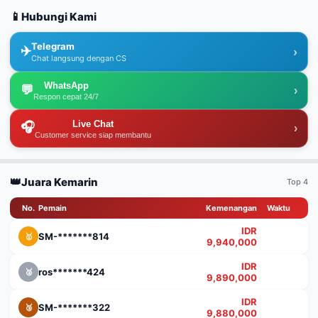
📱
Hubungi Kami
Telegram
✈️
›
Chat langsung dengan CS
WhatsApp
💬
›
Respon cepat 24/7
Live Chat
🎧
›
Customer service siap membantu
👑
Juara Kemarin
Top 4
No.
Pemain
Kemenangan
Waktu
IDR
SM-*******814
🥇
9,940,000
IDR
ros*******424
🥈
9,890,000
IDR
SM-*******322
🥉
9,880,000