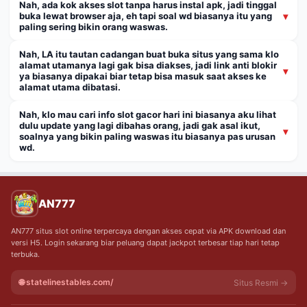
Nah, ada kok akses slot tanpa harus instal apk, jadi tinggal
benar terasa waktu ada masalah, jadi bagian syarat bonus juga tetap
APK resmi yang tersedia di halaman utama situs. Pastikan untuk
buka lewat browser aja, eh tapi soal wd biasanya itu yang
harus dicek pelan-pelan.
mengizinkan instalasi dari sumber tidak dikenal di pengaturan Android
paling sering bikin orang waswas.
Anda.
Ya. Tersedia versi H5 yang ringan dan responsif, jadi Anda bisa
Nah, LA itu tautan cadangan buat buka situs yang sama klo
langsung login dan bermain lewat browser ponsel tanpa instalasi
alamat utamanya lagi gak bisa diakses, jadi link anti blokir
tambahan.
ya biasanya dipakai biar tetap bisa masuk saat akses ke
alamat utama dibatasi.
Link alternatif itu biasanya berupa domain resmi baru yang disiapkan
Nah, klo mau cari info slot gacor hari ini biasanya aku lihat
supaya akses login tetap lancar saat link utama kena gangguan atau
dulu update yang lagi dibahas orang, jadi gak asal ikut,
diblokir internet positif.
soalnya yang bikin paling waswas itu biasanya pas urusan
wd.
Pemain dapat bergabung dengan komunitas resmi kami melalui
Telegram atau WhatsApp untuk mendapatkan update harian
mengenai pola permainan. Info slot yang lagi gacor dan promo terbaru,
AN777
jadi soal wd biasanya yang paling sering bikin orang waswas.
AN777 situs slot online terpercaya dengan akses cepat via APK download dan
versi H5. Login sekarang biar peluang dapat jackpot terbesar tiap hari tetap
terbuka.
🌐 statelinestables.com/
Situs Resmi →