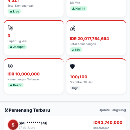
4,321
Big Win
Total Kemenangan
▲ Hari Ini
▲ Live
🚀
💰
3
IDR 20,017,754,664
Super Big Win
Total Kemenangan
▲ Jackpot
2.55%
🎯
🛡️
IDR 10,000,000
100/100
Kemenangan Terbesar
Stabilitas 30 Hari
▲ Rekor
High
🥇
Pemenang Terbaru
Update Langsung
IDR 2,740,000
SM-*******148
S
57 detik lalu
kemenangan