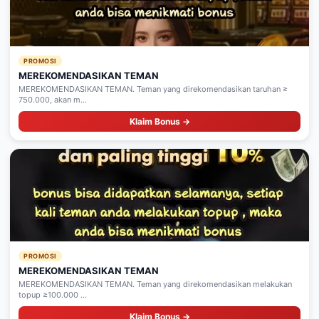
PROMOSI
MEREKOMENDASIKAN TEMAN
MEREKOMENDASIKAN TEMAN. Teman yang direkomendasikan taruhan ≥
750.000, akan m...
Klaim Bonus →
PROMOSI
MEREKOMENDASIKAN TEMAN
MEREKOMENDASIKAN TEMAN. Teman yang direkomendasikan melakukan
topup ≥100.000 ...
Klaim Bonus →