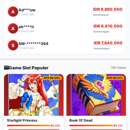
IDR 9,860,000
Ad***uw
A
1 menit lalu
kemenangan
IDR 6,410,000
ab****it
A
1 menit lalu
kemenangan
IDR 7,840,000
SM-*******384
S
1 menit lalu
kemenangan
🎰
Game Slot Populer
190 Game
RTP 99.34%
RTP 99.21%
Starlight Princess
Book Of Dead
99.34%
99.21%