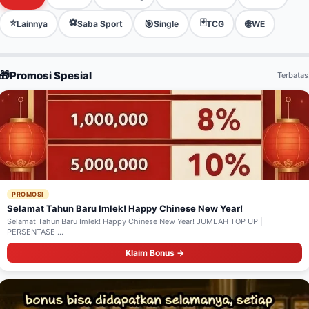
⭐
⚽
🃏
🌐
🎯
Lainnya
Saba Sport
Single
TCG
WE
🎁
Promosi Spesial
Terbatas
PROMOSI
Selamat Tahun Baru Imlek! Happy Chinese New Year!
Selamat Tahun Baru Imlek! Happy Chinese New Year! JUMLAH TOP UP |
PERSENTASE ...
Klaim Bonus →