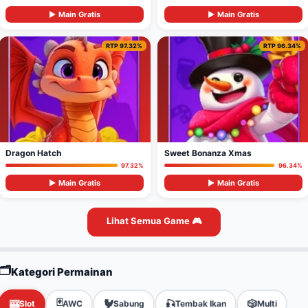
▶ Main Gratis
▶ Main Gratis
RTP 97.32%
RTP 96.34%
Dragon Hatch
Sweet Bonanza Xmas
97.32%
96.34%
▶ Main Gratis
▶ Main Gratis
Lihat Semua Game 🎮
🗂️
Kategori Permainan
🃏
🎰
🐓
🎣
🎲
Slot
AWC
Sabung
Tembak Ikan
Multi