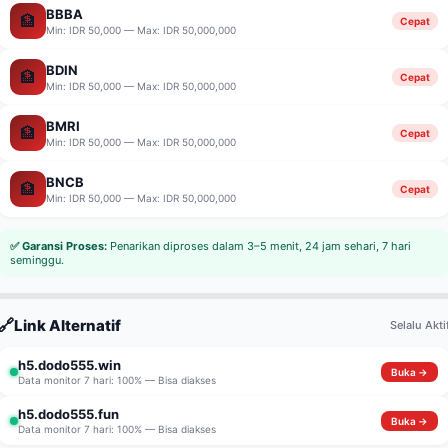
BBBA
🏦
Cepat
Min: IDR 50,000 — Max: IDR 50,000,000
BDIN
🏦
Cepat
Min: IDR 50,000 — Max: IDR 50,000,000
BMRI
🏦
Cepat
Min: IDR 50,000 — Max: IDR 50,000,000
BNCB
🏦
Cepat
Min: IDR 50,000 — Max: IDR 50,000,000
✅ Garansi Proses:
Penarikan diproses dalam 3–5 menit, 24 jam sehari, 7 hari
seminggu.
🔗
Link Alternatif
Selalu Akti
h5.dodo555.win
Buka →
Data monitor 7 hari: 100% — Bisa diakses
h5.dodo555.fun
Buka →
Data monitor 7 hari: 100% — Bisa diakses