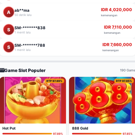
IDR 4,020,000
ab**ma
A
50 detik lalu
kemenangan
IDR 7,110,000
SM-*******838
S
1 menit lalu
kemenangan
IDR 7,660,000
SM-*******788
S
1 menit lalu
kemenangan
🎰
Game Slot Populer
190 Gam
RTP 97.89%
RTP 97.85%
Hot Pot
888 Gold
97.89%
97.85%